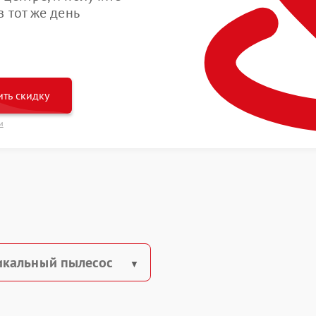
 тот же день
ть скидку
и
икальный пылесос