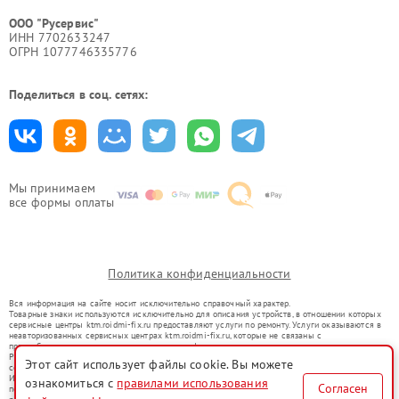
ООО "Русервис"
ИНН 7702633247
ОГРН 1077746335776
Поделиться в соц. сетях:
Мы принимаем
все формы оплаты
Политика конфиденциальности
Вся информация на сайте носит исключительно справочный характер.
Товарные знаки используются исключительно для описания устройств, в отношении которых
сервисные центры ktm.roidmi-fix.ru предоставляют услуги по ремонту. Услуги оказываются в
неавторизованных сервисных центрах ktm.roidmi-fix.ru, которые не связаны с
правообладателями товарных знаков или их официальными представителями.
Ремонт осуществляется для устройств, уже введенных в гражданский оборот в соответствии
Этот сайт использует файлы cookie. Вы можете
со статьей 1487 ГК РФ.
Использование товарных знаков не преследует цели индивидуализации услуг или введения
ознакомиться с
правилами использования
Согласен
потребителей в заблуждение, а служит для информирования о предоставляемых услугах по