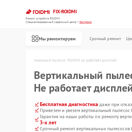
FIX-ROIDMI
Ремонт устройств ROIDMI
Специализированный cервисный центр г.
Кострома
Мы ремонтируем
Срочный ремонт
Це
Ремонт роботов-пылесосов ROIDMI
MI в Костроме
Вертикальный пылесос ROIDMI не работает дисплей
Вертикальный пыле
Не работает диспле
Бесплатная диагностика
даже при отказ
Привезем и увезем вертикальный пылесос 
Гарантия на наши работы по ремонту вер
3-х лет
Срочный ремонт вертикальных пылесосов R