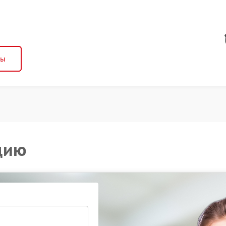
ны
цию