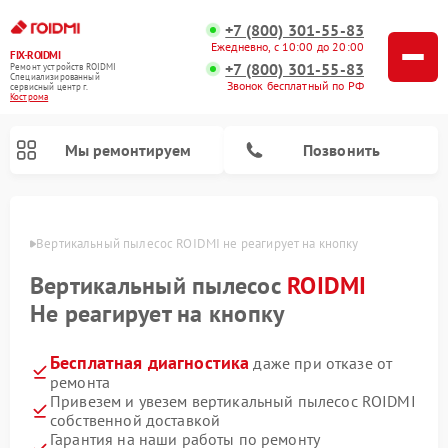
+7 (800) 301-55-83
Ежедневно, с 10:00 до 20:00
FIX-ROIDMI
+7 (800) 301-55-83
Ремонт устройств ROIDMI
Специализированный
Звонок бесплатный по РФ
cервисный центр г.
Кострома
Мы ремонтируем
Позвонить
троме
Вертикальный пылесос ROIDMI не реагирует на кнопку
Ремонт роботов-пылесосов ROIDMI
Вертикальный пылесос
ROIDMI
Не реагирует на кнопку
Бесплатная диагностика
даже при отказе от
ремонта
Привезем и увезем вертикальный пылесос ROIDMI
собственной доставкой
Гарантия на наши работы по ремонту