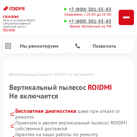
+7 (800) 301-55-83
Ежедневно, с 10:00 до 20:00
FIX-ROIDMI
+7 (800) 301-55-83
Ремонт устройств ROIDMI
Специализированный
Звонок бесплатный по РФ
cервисный центр г.
Кострома
Мы ремонтируем
Позвонить
троме
Вертикальный пылесос ROIDMI не включается
Ремонт роботов-пылесосов ROIDMI
Вертикальный пылесос
ROIDMI
Не включается
Бесплатная диагностика
даже при отказе от
ремонта
Привезем и увезем вертикальный пылесос ROIDMI
собственной доставкой
Гарантия на наши работы по ремонту