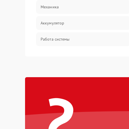
Механика
Аккумулятор
Работа системы
Всасывание
Засор
?
Привод
Мотор
Защита