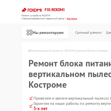
FIX-ROIDMI
Ремонт устройств ROIDMI
Специализированный cервисный центр г.
Кострома
Мы ремонтируем
Срочный ремонт
Це
Ремонт роботов-пылесосов ROIDMI
 ROIDMI в Костроме
Вертикальный пылесос ROIDMI ремонт блока питания
Ремонт блока питан
вертикальном пылес
Костроме
Привезем и увезем вертикальный пылесос 
Гарантия на наши работы по ремонту вер
3-х лет