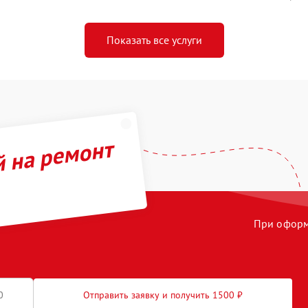
Показать все услуги
й на ремонт
При оформл
Отправить заявку и получить 1500 ₽