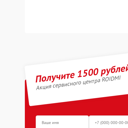
Получите 1500 рубле
Акция сервисного центра ROIDMI