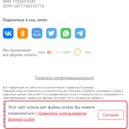
ИНН 7702633247
ОГРН 1077746335776
Поделиться в соц. сетях:
Мы принимаем
все формы оплаты
Политика конфиденциальности
Вся информация на сайте носит исключительно справочный характер.
Товарные знаки используются исключительно для описания устройств, в отношении которых
сервисные центры ktm.roidmi-fix.ru предоставляют услуги по ремонту. Услуги оказываются в
неавторизованных сервисных центрах ktm.roidmi-fix.ru, которые не связаны с
правообладателями товарных знаков или их официальными представителями.
Ремонт осуществляется для устройств, уже введенных в гражданский оборот в соответствии
Этот сайт использует файлы cookie. Вы можете
со статьей 1487 ГК РФ.
Использование товарных знаков не преследует цели индивидуализации услуг или введения
ознакомиться с
правилами использования
Согласен
потребителей в заблуждение, а служит для информирования о предоставляемых услугах по
ремонту техники указанных брендов.
файлов cookie
Представленная на сайте информация не является публичной офертой, определяемой
положениями Статьи 437(2) Гражданского кодекса РФ