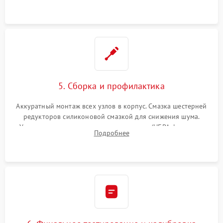
устранение последствий попадания влаги.
5. Сборка и профилактика
Аккуратный монтаж всех узлов в корпус. Смазка шестерней
редукторов силиконовой смазкой для снижения шума.
Установка новых расходных материалов (HEPA-фильтров,
Подробнее
микрофибры, щеток). Надежная фиксация разъемов и
проверка герметичности водяного контура.