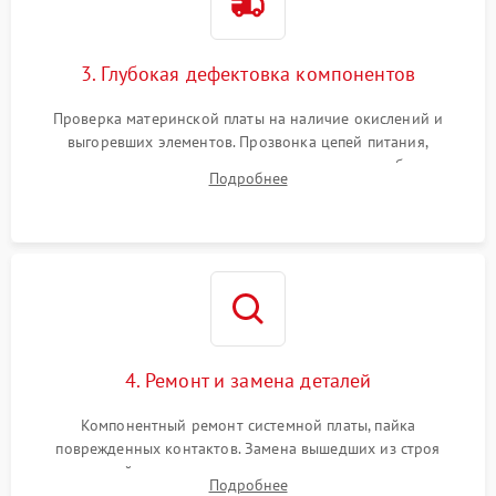
3. Глубокая дефектовка компонентов
Проверка материнской платы на наличие окислений и
выгоревших элементов. Прозвонка цепей питания,
тестирование приводных моторов колес и турбины
Подробнее
всасывания. Оценка состояния оптических и инфракрасных
датчиков, а также механизма лазерного дальномера.
4. Ремонт и замена деталей
Компонентный ремонт системной платы, пайка
поврежденных контактов. Замена вышедших из строя
двигателей, изношенного аккумулятора, неисправного
Подробнее
лидара или помпы подачи воды. Восстановление шлейфов и