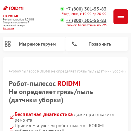
+7 (800) 301-55-83
Ежедневно, с 10:00 до 20:00
FIX-ROIDMI
+7 (800) 301-55-83
Ремонт устройств ROIDMI
Специализированный
Звонок бесплатный по РФ
cервисный центр г.
Кострома
Мы ремонтируем
Позвонить
троме
Робот-пылесос ROIDMI не определяет грязь/пыль (датчики уборки)
Ремонт вертикальных пылесосов ROIDMI
Робот-пылесос
ROIDMI
Не определяет грязь/пыль
(датчики уборки)
Бесплатная диагностика
даже при отказе от
ремонта
Привезем и увезем робот-пылесос ROIDMI