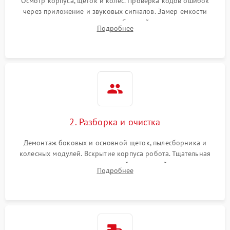
Осмотр корпуса, щеток и колес. Проверка кодов ошибок
через приложение и звуковых сигналов. Замер емкости
аккумулятора и тестирование базовой станции зарядки.
Подробнее
Оценка работы лидара, бампера и датчиков падения для
локализации неисправности.
2. Разборка и очистка
Демонтаж боковых и основной щеток, пылесборника и
колесных модулей. Вскрытие корпуса робота. Тщательная
очистка внутренних полостей, шестерней и плат от
Подробнее
скопившейся пыли, волос и шерсти животных с
использованием сжатого воздуха и щеток.