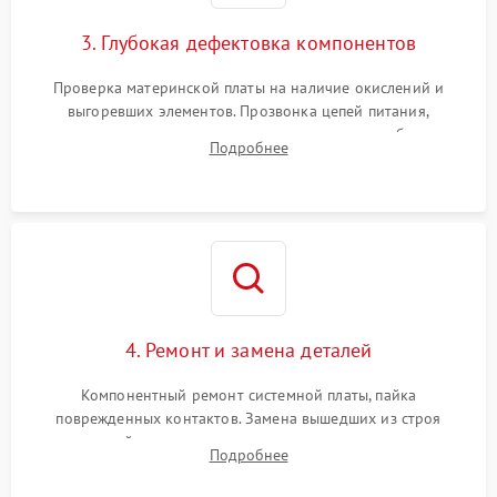
3. Глубокая дефектовка компонентов
Проверка материнской платы на наличие окислений и
выгоревших элементов. Прозвонка цепей питания,
тестирование приводных моторов колес и турбины
Подробнее
всасывания. Оценка состояния оптических и инфракрасных
датчиков, а также механизма лазерного дальномера.
4. Ремонт и замена деталей
Компонентный ремонт системной платы, пайка
поврежденных контактов. Замена вышедших из строя
двигателей, изношенного аккумулятора, неисправного
Подробнее
лидара или помпы подачи воды. Восстановление шлейфов и
устранение последствий попадания влаги.