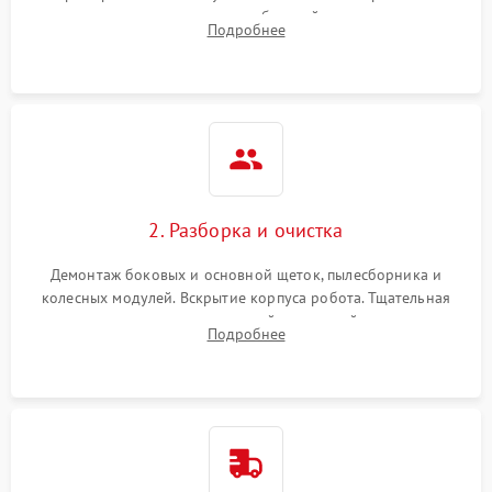
аккумулятора и тестирование базовой станции зарядки.
Подробнее
Оценка работы лидара, бампера и датчиков падения для
локализации неисправности.
2. Разборка и очистка
Демонтаж боковых и основной щеток, пылесборника и
колесных модулей. Вскрытие корпуса робота. Тщательная
очистка внутренних полостей, шестерней и плат от
Подробнее
скопившейся пыли, волос и шерсти животных с
использованием сжатого воздуха и щеток.