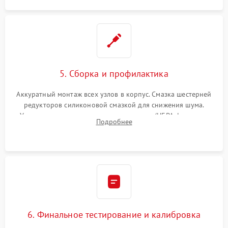
5. Сборка и профилактика
Аккуратный монтаж всех узлов в корпус. Смазка шестерней
редукторов силиконовой смазкой для снижения шума.
Установка новых расходных материалов (HEPA-фильтров,
Подробнее
микрофибры, щеток). Надежная фиксация разъемов и
проверка герметичности водяного контура.
6. Финальное тестирование и калибровка