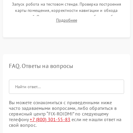
Запуск робота на тестовом стенде. Проверка построения
карты помещения, корректности навигации и обхода
препятствий. Оценка силы всасывания и работы турбины.
Подробнее
Тестирование автоматического возврата на док-станцию и
процесса зарядки.
FAQ. Ответы на вопросы
Вы можете ознакомиться с приведенными ниже
часто задаваемыми вопросами, либо обратиться в
сервисный центр “FIX-ROIDMI” по следующему
телефону
+7 (800) 301-55-83
если не нашли ответ на
свой вопрос.