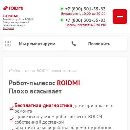
+7 (800) 301-55-83
Ежедневно, с 10:00 до 20:00
FIX-ROIDMI
+7 (800) 301-55-83
Ремонт устройств ROIDMI
Специализированный
Звонок бесплатный по РФ
cервисный центр г.
Кострома
Мы ремонтируем
Позвонить
троме
Робот-пылесос ROIDMI плохо всасывает
Ремонт вертикальных пылесосов ROIDMI
Робот-пылесос
ROIDMI
Плохо всасывает
Бесплатная диагностика
даже при отказе от
ремонта
Привезем и увезем робот-пылесос ROIDMI
собственной доставкой
Гарантия на наши работы по ремонту роботов-