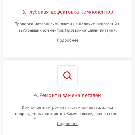
3. Глубокая дефектовка компонентов
Проверка материнской платы на наличие окислений и
выгоревших элементов. Прозвонка цепей питания,
тестирование приводных моторов колес и турбины
Подробнее
всасывания. Оценка состояния оптических и инфракрасных
датчиков, а также механизма лазерного дальномера.
4. Ремонт и замена деталей
Компонентный ремонт системной платы, пайка
поврежденных контактов. Замена вышедших из строя
двигателей, изношенного аккумулятора, неисправного
Подробнее
лидара или помпы подачи воды. Восстановление шлейфов и
устранение последствий попадания влаги.