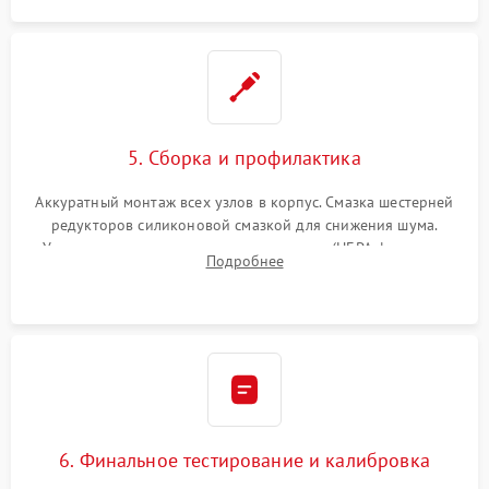
5. Сборка и профилактика
Аккуратный монтаж всех узлов в корпус. Смазка шестерней
редукторов силиконовой смазкой для снижения шума.
Установка новых расходных материалов (HEPA-фильтров,
Подробнее
микрофибры, щеток). Надежная фиксация разъемов и
проверка герметичности водяного контура.
6. Финальное тестирование и калибровка