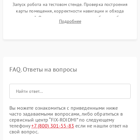
Запуск робота на тестовом стенде. Проверка построения
карты помещения, корректности навигации и обхода
препятствий. Оценка силы всасывания и работы турбины.
Подробнее
Тестирование автоматического возврата на док-станцию и
процесса зарядки.
FAQ. Ответы на вопросы
Вы можете ознакомиться с приведенными ниже
часто задаваемыми вопросами, либо обратиться в
сервисный центр “FIX-ROIDMI” по следующему
телефону
+7 (800) 301-55-83
если не нашли ответ на
свой вопрос.