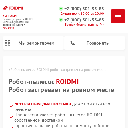
+7 (800) 301-55-83
Ежедневно, с 10:00 до 20:00
FIX-ROIDMI
+7 (800) 301-55-83
Ремонт устройств ROIDMI
Специализированный
Звонок бесплатный по РФ
cервисный центр г.
Кострома
Мы ремонтируем
Позвонить
троме
Робот-пылесос ROIDMI робот застревает на ровном месте
Ремонт вертикальных пылесосов ROIDMI
Робот-пылесос
ROIDMI
Робот застревает на ровном месте
Бесплатная диагностика
даже при отказе от
ремонта
Привезем и увезем робот-пылесос ROIDMI
собственной доставкой
Гарантия на наши работы по ремонту роботов-