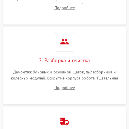
аккумулятора и тестирование базовой станции зарядки.
Подробнее
Оценка работы лидара, бампера и датчиков падения для
локализации неисправности.
2. Разборка и очистка
Демонтаж боковых и основной щеток, пылесборника и
колесных модулей. Вскрытие корпуса робота. Тщательная
очистка внутренних полостей, шестерней и плат от
Подробнее
скопившейся пыли, волос и шерсти животных с
использованием сжатого воздуха и щеток.