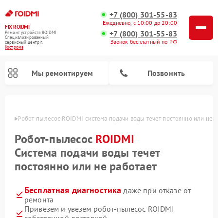
+7 (800) 301-55-83
Ежедневно, с 10:00 до 20:00
FIX-ROIDMI
+7 (800) 301-55-83
Ремонт устройств ROIDMI
Специализированный
Звонок бесплатный по РФ
cервисный центр г.
Кострома
Мы ремонтируем
Позвонить
троме
Робот-пылесос ROIDMI система подачи воды течет постоянно или не р
Ремонт вертикальных пылесосов ROIDMI
Робот-пылесос
ROIDMI
Система подачи воды течет
постоянно или не работает
Бесплатная диагностика
даже при отказе от
ремонта
Привезем и увезем робот-пылесос ROIDMI