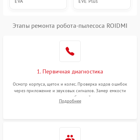
EVA
EVE Plus
Этапы ремонта робота-пылесоса ROIDMI
1. Первичная диагностика
Осмотр корпуса, щеток и колес. Проверка кодов ошибок
через приложение и звуковых сигналов. Замер емкости
аккумулятора и тестирование базовой станции зарядки.
Подробнее
Оценка работы лидара, бампера и датчиков падения для
локализации неисправности.