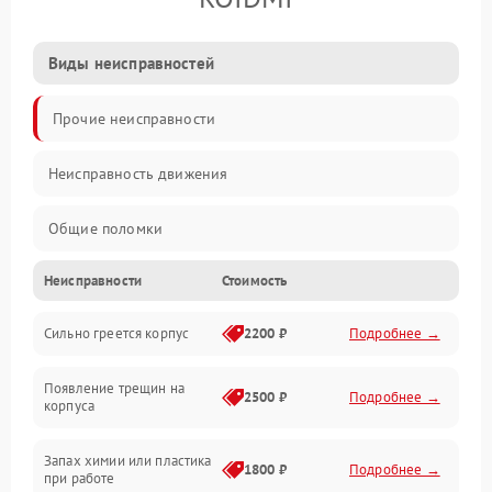
Виды неисправностей
Прочие неисправности
Неисправность движения
Общие поломки
Неисправности
Стоимость
Неисправность датчиков
Сильно греется корпус
2200 ₽
Подробнее →
Неисправность программного обеспечения
Появление трещин на
Проблемы с сигналом
2500 ₽
Подробнее →
корпуса
Неисправность резервуаров и систем подачи воды
Запах химии или пластика
1800 ₽
Подробнее →
при работе