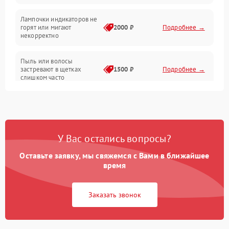
Проблемы с механикой
Лампочки индикаторов не
горят или мигают
2000 ₽
Подробнее →
Батарея
некорректно
Режим работы
Пыль или волосы
застревают в щетках
1500 ₽
Подробнее →
слишком часто
Программные сбои
У Вас остались вопросы?
Оставьте заявку, мы свяжемся с Вами в ближайшее
время
Заказать звонок