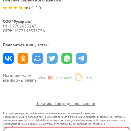
4.9-5.0
ООО "Русервис"
ИНН 7702633247
ОГРН 1077746335776
Поделиться в соц. сетях:
Мы принимаем
все формы оплаты
Политика конфиденциальности
Вся информация на сайте носит исключительно справочный характер.
Товарные знаки используются исключительно для описания устройств, в отношении которых
сервисные центры ktm.roidmi-fix.ru предоставляют услуги по ремонту. Услуги оказываются в
неавторизованных сервисных центрах ktm.roidmi-fix.ru, которые не связаны с
правообладателями товарных знаков или их официальными представителями.
Ремонт осуществляется для устройств, уже введенных в гражданский оборот в соответствии