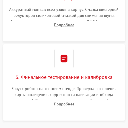
Аккуратный монтаж всех узлов в корпус. Смазка шестерней
редукторов силиконовой смазкой для снижения шума.
Установка новых расходных материалов (HEPA-фильтров,
Подробнее
микрофибры, щеток). Надежная фиксация разъемов и
проверка герметичности водяного контура.
6. Финальное тестирование и калибровка
Запуск робота на тестовом стенде. Проверка построения
карты помещения, корректности навигации и обхода
препятствий. Оценка силы всасывания и работы турбины.
Подробнее
Тестирование автоматического возврата на док-станцию и
процесса зарядки.