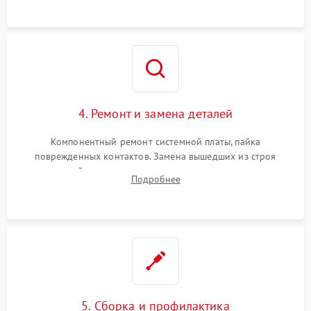
датчиков, а также механизма лазерного дальномера.
4. Ремонт и замена деталей
Компонентный ремонт системной платы, пайка
поврежденных контактов. Замена вышедших из строя
двигателей, изношенного аккумулятора, неисправного
Подробнее
лидара или помпы подачи воды. Восстановление шлейфов и
устранение последствий попадания влаги.
5. Сборка и профилактика