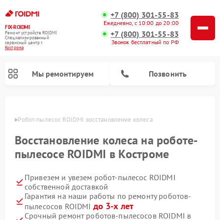
+7 (800) 301-55-83
Ежедневно, с 10:00 до 20:00
FIX-ROIDMI
+7 (800) 301-55-83
Ремонт устройств ROIDMI
Специализированный
Звонок бесплатный по РФ
cервисный центр г.
Кострома
Мы ремонтируем
Позвонить
троме
Робот-пылесос ROIDMI восстановление колеса
Ремонт вертикальных пылесосов ROIDMI
Восстановление колеса на роботе-
пылесосе ROIDMI в Костроме
Привезем и увезем робот-пылесос ROIDMI
собственной доставкой
Гарантия на наши работы по ремонту роботов-
до 3-х лет
пылесосов ROIDMI
Срочный ремонт роботов-пылесосов ROIDMI в