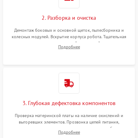
2. Разборка и очистка
Демонтаж боковых и основной щеток, пылесборника и
колесных модулей. Вскрытие корпуса робота. Тщательная
очистка внутренних полостей, шестерней и плат от
Подробнее
скопившейся пыли, волос и шерсти животных с
использованием сжатого воздуха и щеток.
3. Глубокая дефектовка компонентов
Проверка материнской платы на наличие окислений и
выгоревших элементов. Прозвонка цепей питания,
тестирование приводных моторов колес и турбины
Подробнее
всасывания. Оценка состояния оптических и инфракрасных