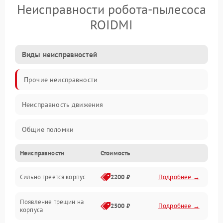
Неисправности робота-пылесоса
ROIDMI
Виды неисправностей
Прочие неисправности
Неисправность движения
Общие поломки
Неисправности
Стоимость
Неисправность датчиков
Сильно греется корпус
2200 ₽
Подробнее →
Неисправность программного обеспечения
Появление трещин на
Проблемы с сигналом
2500 ₽
Подробнее →
корпуса