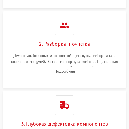
локализации неисправности.
2. Разборка и очистка
Демонтаж боковых и основной щеток, пылесборника и
колесных модулей. Вскрытие корпуса робота. Тщательная
очистка внутренних полостей, шестерней и плат от
Подробнее
скопившейся пыли, волос и шерсти животных с
использованием сжатого воздуха и щеток.
3. Глубокая дефектовка компонентов