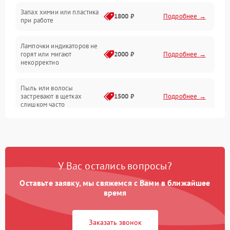
Неисправность резервуаров и систем подачи воды
Запах химии или пластика
1800 ₽
Подробнее →
при работе
Проблемы с механикой
Лампочки индикаторов не
горят или мигают
2000 ₽
Подробнее →
Батарея
некорректно
Режим работы
Пыль или волосы
застревают в щетках
1500 ₽
Подробнее →
слишком часто
Программные сбои
У Вас остались вопросы?
Оставьте заявку, мы свяжемся с Вами в ближайшее
время
Заказать звонок