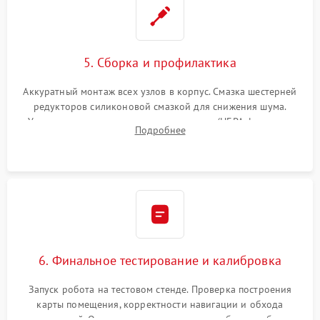
5. Сборка и профилактика
Аккуратный монтаж всех узлов в корпус. Смазка шестерней
редукторов силиконовой смазкой для снижения шума.
Установка новых расходных материалов (HEPA-фильтров,
Подробнее
микрофибры, щеток). Надежная фиксация разъемов и
проверка герметичности водяного контура.
6. Финальное тестирование и калибровка
Запуск робота на тестовом стенде. Проверка построения
карты помещения, корректности навигации и обхода
препятствий. Оценка силы всасывания и работы турбины.