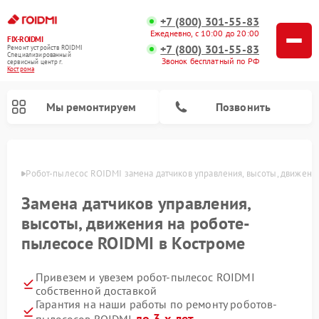
+7 (800) 301-55-83
Ежедневно, с 10:00 до 20:00
FIX-ROIDMI
+7 (800) 301-55-83
Ремонт устройств ROIDMI
Специализированный
Звонок бесплатный по РФ
cервисный центр г.
Кострома
Мы ремонтируем
Позвонить
троме
Робот-пылесос ROIDMI замена датчиков управления, высоты, движени
Ремонт вертикальных пылесосов ROIDMI
Замена датчиков управления,
высоты, движения на роботе-
пылесосе ROIDMI в Костроме
Привезем и увезем робот-пылесос ROIDMI
собственной доставкой
Гарантия на наши работы по ремонту роботов-
до 3-х лет