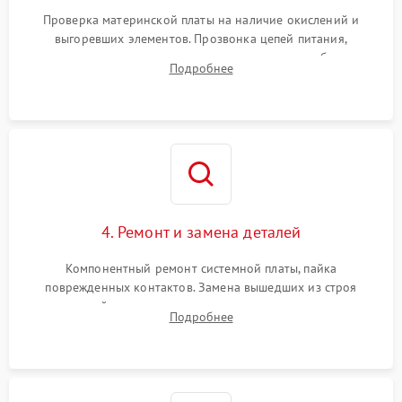
Проверка материнской платы на наличие окислений и
выгоревших элементов. Прозвонка цепей питания,
тестирование приводных моторов колес и турбины
Подробнее
всасывания. Оценка состояния оптических и инфракрасных
датчиков, а также механизма лазерного дальномера.
4. Ремонт и замена деталей
Компонентный ремонт системной платы, пайка
поврежденных контактов. Замена вышедших из строя
двигателей, изношенного аккумулятора, неисправного
Подробнее
лидара или помпы подачи воды. Восстановление шлейфов и
устранение последствий попадания влаги.